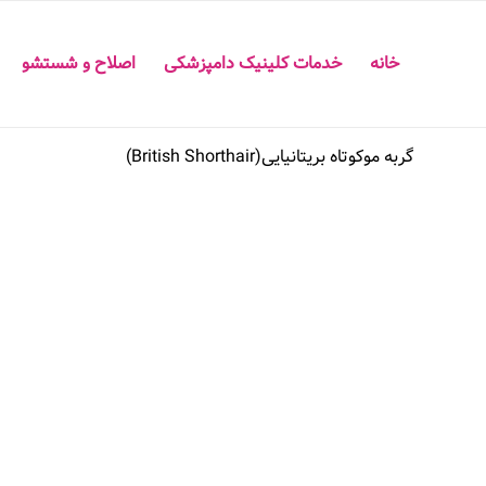
خانه
خدمات کلینیک دامپزشکی
اصلاح و شستشو
گربه‭ ‬موکوتاه‭ ‬بریتانیایی‭ (‬British‭ ‬Shorthair‭)‬