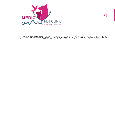
شما اینجا هستید:
خانه
/
گربه
/
گربه‭ ‬موکوتاه‭ ‬بریتانیایی‭ (‬British‭ ‬Shorthair‭)‬...