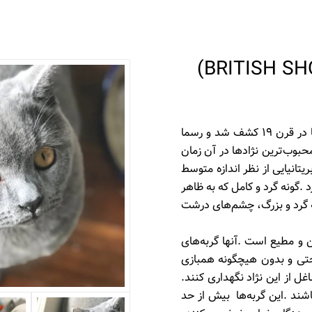
‬تنهایی‭ ‬را‭ ‬سر‭ ‬کنند‭ ‬و‭ ‬این‭ ‬خصوصیت‭ ‬باعث‭ ‬شده‭ ‬خانواده‌های‭ ‬شاغل‭ ‬از‭ ‬این‭ ‬نژاد‭ ‬نگهداری‭ ‬کنند‭.