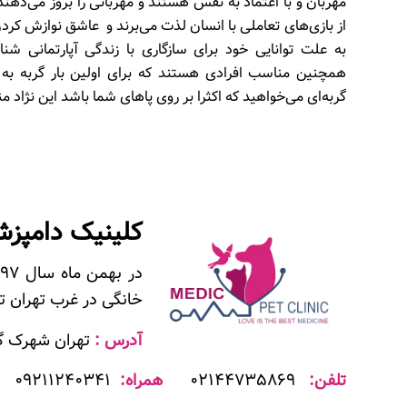
‬از‭ ‬بازی‌های‭ ‬تعاملی‭ ‬با‭ ‬انسان‭ ‬لذت‭ ‬می‌برند‭ ‬و‭ ‬عاشق‭ ‬نوازش‭ ‬کردن‭ ‬هستند‭. ‬
‬گربه‌ای‭ ‬می‌خواهید‭ ‬که‭ ‬اکثرا‭ ‬بر‭ ‬روی‭ ‬پاهای‭ ‬شما‭ ‬باشد‭ ‬این‭ ‬نژاد‭ ‬مناسب‭ ‬شماست‭.‬
کلینیک دامپز
خانگی در غرب تهران ت
آدرس :
تهران شهرک گل
تلفن:
۰۲۱۴۴۷۳۵۸۶۹
همراه:
۰۹۲۱۱۲۴۰۳۴۱