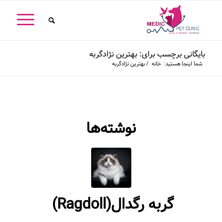
بایگانی برچسب برای: بهترین نژادگربه
شما اینجا هستید:
خانه
/
بهترین نژادگربه
نوشته‌ها
گربه‭ ‬رگدال‭ (‬Ragdoll‭)‬