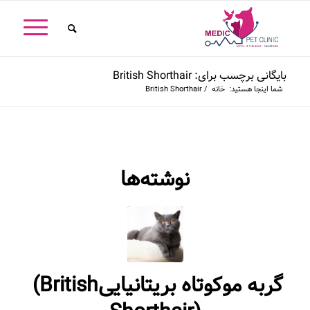
بایگانی برچسب برای: ‭ ‬British‭ ‬Shorthair‭‬
شما اینجا هستید:
خانه
/
‭ ‬British‭ ‬Shorthair‭‬
نوشته‌ها
گربه‭ ‬موکوتاه‭ ‬بریتانیایی‭ (‬British‭